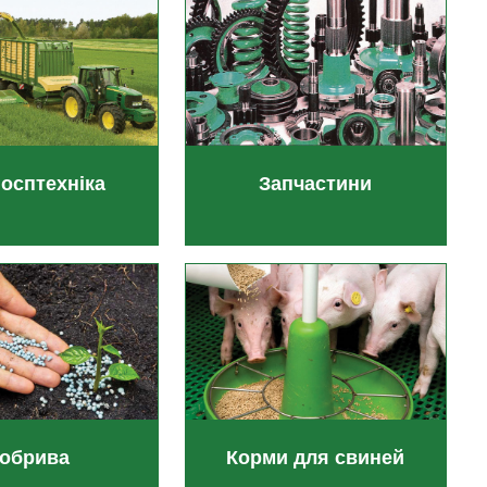
госптехніка
Запчастини
обрива
Корми для свиней