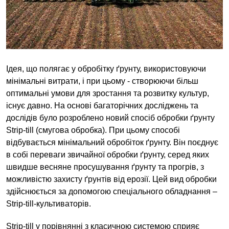
Ідея, що полягає у обробітку ґрунту, використовуючи
мінімальні витрати, і при цьому - створюючи більш
оптимальні умови для зростання та розвитку культур,
існує давно. На основі багаторічних досліджень та
дослідів було розроблено новий спосіб обробки ґрунту
Strip-till (смугова обробка). При цьому способі
відбувається мінімальний обробіток ґрунту. Він поєднує
в собі переваги звичайної обробки ґрунту, серед яких
швидше весняне просушування ґрунту та прогрів, з
можливістю захисту ґрунтів від ерозії. Цей вид обробки
здійснюється за допомогою спеціального обладнання –
Strip-till-культиваторів.
Strip-till у порівнянні з класичною системою сприяє