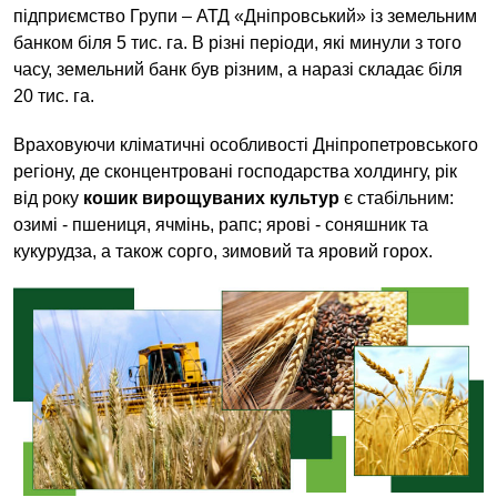
підприємство Групи – АТД «Дніпровський» із земельним
банком біля 5 тис. га. В різні періоди, які минули з того
Фінансова звітність
часу, земельний банк був різним, а наразі складає біля
Corporate Documents
20 тис. га.
Враховуючи кліматичні особливості Дніпропетровського
регіону, де сконцентровані господарства холдингу, рік
від року
кошик вирощуваних культур
є стабільним:
озимі - пшениця, ячмінь, рапс; ярові - соняшник та
кукурудза, а також сорго, зимовий та яровий горох.