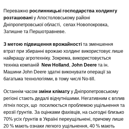
Переважно
рослинницькі господарства холдингу
розташовані
у Апостоловському районі
Дніпропетровської області, селах Новопокровка,
Затишне та Першотравневе.
З метою підвищення врожайності
та зменшення
втрат при збиранні врожаю холдинг використовує лише
найкращу агротехніку. Зокрема, використовується
техніка компаній
New Holland
,
John Deere
та ін.
Машини John Deere здатні виконувати операції за
багатьма технологіями, в тому числі No-till.
Останнім часом
зміни клімату
у Дніпропетровському
регіоні стають дедалі відчутнішими. Негативним є вплив
літніх посух, що посилюється проблемою ущільнення та
ерозії ґрунтів. За оцінками фахівців, на сьогодні близько
70% усіх ґрунтів в Україні переущільнені, причому лише
20 % мають ознаки легкого ущільнення, 40 % мають