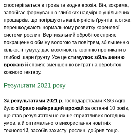
спостерігається вітрова та водна ерозія. Він, зокрема,
запобігає формуванню глибоких надмірно ущільнених
прошарків, що погіршують капілярність ґрунтів, а отже,
перешкоджають нормальному розвитку кореневої
системи рослин. Вертикальний обробіток сприяє
покращенню обміну вологою та повітрям, збільшенню
кількості гумусу, дає можливість корінню проникати в
глибокі шари ґрунту. Усе це
стимулює збільшенню
врожаїв
й сприяє зменшенню витрат на обробіток
кожного гектару.
Результати 2021 року
За результатами 2021 р.
господарствами KSG Agro
було
зібрано найкращий врожай
за останні 10 років,
що став результатом не лише сприятливих погодних
умов, а й оптимального використання новітніх
технологій, засобів захисту рослин, добрив тощо.