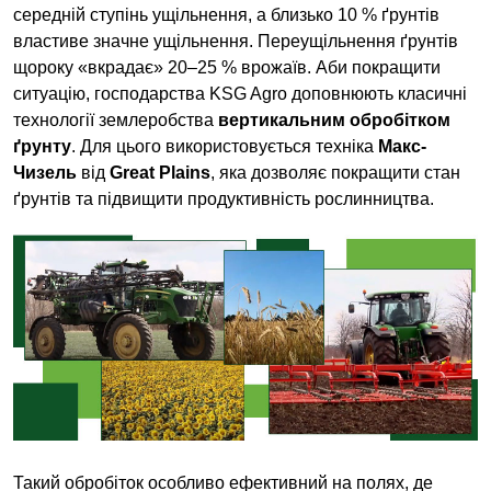
середній ступінь ущільнення, а близько 10 % ґрунтів
властиве значне ущільнення. Переущільнення ґрунтів
щороку «вкрадає» 20–25 % врожаїв. Аби покращити
ситуацію, господарства KSG Agro доповнюють класичні
технології землеробства
вертикальним обробітком
ґрунту
. Для цього використовується техніка
Макс-
Чизель
від
Great Plains
, яка дозволяє покращити стан
ґрунтів та підвищити продуктивність рослинництва.
Такий обробіток особливо ефективний на полях, де