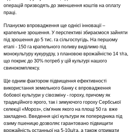
операцій призводять до зменшення коштів на оплату
праці.
Плануємо впровадження ще однієї інновації –
крапельне зрошення. У перспективі збираємося зайняти
під зрошення до 5 тис. га сільгоспугідь. На першому
етапі - 150 га крапельного поливу виділимо під
монокультуру кукурудзу, з плановою врожайністю 14 т/га,
що покриє до 30% потреб у цій культурі нашого
свинокомплексу.
Ще одним фактором підвищення ефективності
використання земельного банку є впровадження
бобової культури у сівозміну - гороху, причому як
традиційного ярого, так і зимуючого гороху Сербської
селекції «Мороз», сім'яник якого на площі 50 га вже
закладено. Введення цієї культури як попередника під
озиму пшеницю дозволяє гарантовано підвищити
врожайність останньої на 5-10ц/га, а також отримати