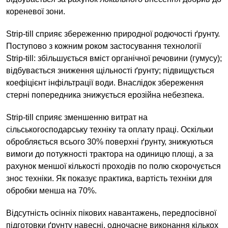
кореневої зони.
Strip-till сприяє збереженню природної родючості ґрунту.
Поступово з кожним роком застосування технології
Strip-till: збільшується вміст органічної речовини (гумусу);
відбувається зниження щільності ґрунту; підвищується
коефіцієнт інфільтрації води. Внаслідок збереження
стерні попередника знижується ерозійна небезпека.
Strip-till сприяє зменшенню витрат на
сільськогосподарську техніку та оплату праці. Оскільки
обробляється всього 30% поверхні ґрунту, знижуються
вимоги до потужності трактора на одиницю площі, а за
рахунок меншої кількості проходів по полю скорочується
знос техніки. Як показує практика, вартість техніки для
обробки менша на 70%.
Відсутність осінніх пікових навантажень, передпосівної
підготовки ґрунту навесні, одночасне виконання кількох