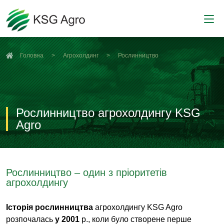
Стратегія
Наша команда
Головна
Агрохолдинг
Рослинництво
Активи
Рослинництво
Свинарство
Історія розвитку
Кар’єра
Рослинництво агрохолдингу KSG
Agro
Новини
Відео
Рослинництво – один з пріоритетів
агрохолдингу
Наші партнери
Постачальникам
Історія рослинництва
агрохолдингу KSG Agro
Клієнтам
розпочалась
у 2001
р., коли було створене перше