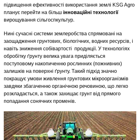
підвищення ефективності використання землі KSG Agro
планує перейти на більш
інноваційні технології
вирощування сільгоспкультур.
Нині сучасні системи землеробства спрямовані на
заощадження грунтових, біологічних, водних ресурсів, і
навіть зниження собівартості продукції. У технологіях
обробітку ґрунту велика увага приділяється
поступовому накопиченню рослинних (пожнивних)
залишків на поверхні ґрунту. Такий підхід значно
покращує умови живлення грунтових мікроорганізмів
завдяки збагаченню органічною речовиною, що легко
розкладається, а також захищає грунт від прямого
попадання сонячних променів.