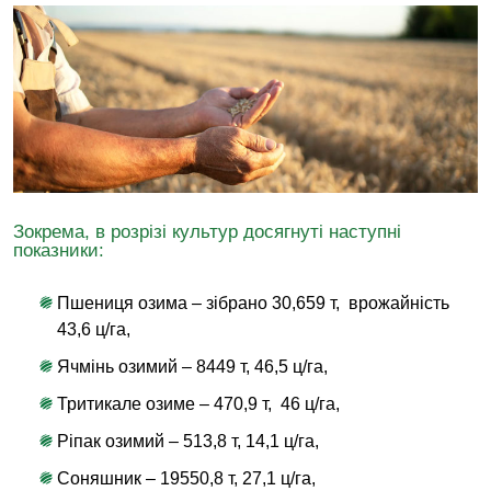
Зокрема, в розрізі культур досягнуті наступні
показники:
Пшениця озима – зібрано 30,659 т, врожайність
43,6 ц/га,
Ячмінь озимий – 8449 т, 46,5 ц/га,
Тритикале озиме – 470,9 т, 46 ц/га,
Ріпак озимий – 513,8 т, 14,1 ц/га,
Соняшник – 19550,8 т, 27,1 ц/га,