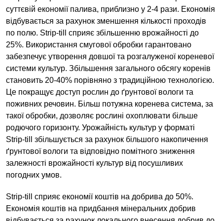
суттєвій економії палива, приблизно у 2-4 рази. Економія
відбувається за рахунок зменшення кількості проходів
по полю. Strip-till сприяє збільшенню врожайності до
25%. Використання смугової обробки гарантовано
забезпечує утворення довшої та розгалуженої кореневої
системи культур. Збільшення загального обсягу коренів
становить 20-40% порівняно з традиційною технологією.
Це покращує доступ рослин до ґрунтової вологи та
поживних речовин. Більш потужна коренева система, за
такої обробки, дозволяє рослині охоплювати більше
родючого горизонту. Урожайність культур у форматі
Strip-till збільшується за рахунок більшого накопичення
ґрунтової вологи та відповідно помітного зниження
залежності врожайності культур від посушливих
погодних умов.
Strip-till сприяє економії коштів на добрива до 50%.
Економія коштів на придбання мінеральних добрив
відбувається за рахунок локального внесення добрив до